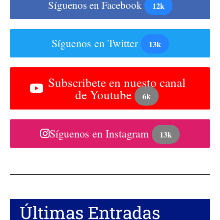
Síguenos en Facebook
12k
Síguenos en Twitter
13k
Subscribete en nuesto canal
de Youtube
6k
Síguenos en Instagram
13k
Últimas Entradas