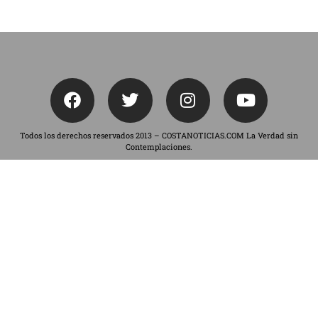
Todos los derechos reservados 2013 – COSTANOTICIAS.COM La Verdad sin
Contemplaciones.
Boletín Informativo
Suscríbete a nuestro Boletín Informativo y no te
pierdas de las noticias más relevantes.