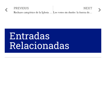
PREVIOUS
NEXT
Rechazo categórico de la Iglesia de Dios Ministerial de Jesucristo Internacional, contra imágenes FALSAS que circulan de la líder mundial y el candidato Cepeda
Los votos sin dueño: la fuerza de los que nunca han vivido del Estado. Por: Silverio José Herrera Caraballo
Entradas
Relacionadas