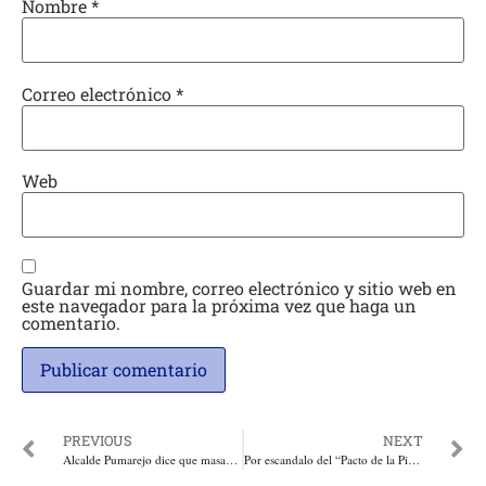
Nombre
*
Correo electrónico
*
Web
Guardar mi nombre, correo electrónico y sitio web en
este navegador para la próxima vez que haga un
comentario.
PREVIOUS
NEXT
Alcalde Pumarejo dice que masacre obedece a rutas de pagadiario y narcotráfico. Sin embargo habrían caído inocentes
Por escandalo del “Pacto de la Picota, Fiscalía citó a Juan Fernando Petro, hermano del presidente Petro, y al comisionado de paz Danilo Rueda