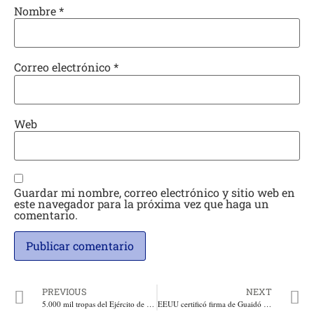
Nombre
*
Correo electrónico
*
Web
Guardar mi nombre, correo electrónico y sitio web en
este navegador para la próxima vez que haga un
comentario.
PREVIOUS
NEXT
5.000 mil tropas del Ejército de USA en la libreta de John Bolton. Y visita a Colombia de Mark Stammer, comandante del Comando Sur del Ejército de EEUU, altera a defensores del terrorismo y de la dictadura de Maduro
EEUU certificó firma de Guaidó en el Banco de la Reserva Federal de Nueva York. Gobiernos deben imitar la medida para proteger el patrimonio de Venezuela