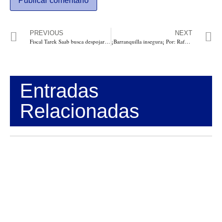
PREVIOUS
NEXT
Fiscal Tarek Saab busca despojar a Guaidó de su inmunidad, decretar la destitución y encarcelarlo: Con medida cautelar le prohíbe salida del país, bloqueo de cuentas y enajenación de bienes
¡Barranquilla insegura¡ Por: Rafael Sánchez Anillo
Entradas
Relacionadas