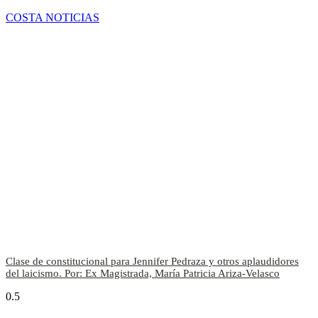
COSTA NOTICIAS
Clase de constitucional para Jennifer Pedraza y otros aplaudidores
del laicismo. Por: Ex Magistrada, María Patricia Ariza-Velasco