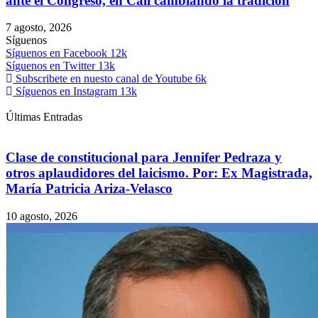
ante el Congreso, en Cali cambiando la tradición
7 agosto, 2026
Síguenos
Síguenos en Facebook
12k
Síguenos en Twitter
13k
Subscribete en nuesto canal de Youtube
6k
Síguenos en Instagram
13k
Últimas Entradas
Clase de constitucional para Jennifer Pedraza y
otros aplaudidores del laicismo. Por: Ex Magistrada,
María Patricia Ariza-Velasco
10 agosto, 2026