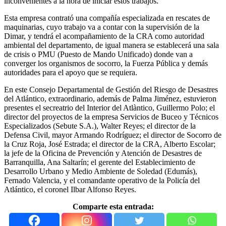
inconvenientes a la hora de iniciar estos trabajos.
Esta empresa contrató una compañía especializada en rescates de
maquinarias, cuyo trabajo va a contar con la supervisión de la
Dimar, y tendrá el acompañamiento de la CRA como autoridad
ambiental del departamento, de igual manera se establecerá una sala
de crisis o PMU (Puesto de Mando Unificado) donde van a
converger los organismos de socorro, la Fuerza Pública y demás
autoridades para el apoyo que se requiera.
En este Consejo Departamental de Gestión del Riesgo de Desastres
del Atlántico, extraordinario, además de Palma Jiménez, estuvieron
presentes el secreatrio del Interior del Atlàntico, Guillermo Polo; el
director del proyectos de la empresa Servicios de Buceo y Técnicos
Especializados (Sebute S.A.), Walter Reyes; el director de la
Defensa Civil, mayor Armando Rodríguez; el director de Socorro de
la Cruz Roja, José Estrada; el director de la CRA, Alberto Escolar;
la jefe de la Oficina de Prevención y Atención de Desastres de
Barranquilla, Ana Saltarín; el gerente del Establecimiento de
Desarrollo Urbano y Medio Ambiente de Soledad (Edumás),
Fernado Valencia, y el comandante operativo de la Policía del
Atlántico, el coronel Ilbar Alfonso Reyes.
Comparte esta entrada: