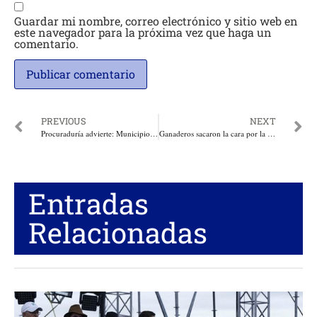
Guardar mi nombre, correo electrónico y sitio web en
este navegador para la próxima vez que haga un
comentario.
PREVIOUS
NEXT
Procuraduría advierte: Municipios y distritos son los responsables de la prestación del servicio de alumbrado público. El dinero que se recuade en impuesto debe ir exclusivamente a este
Ganaderos sacaron la cara por la economía en 2024: en 4to trimestre carne creció 11,8 % y leche 13,2 %
Entradas
Relacionadas