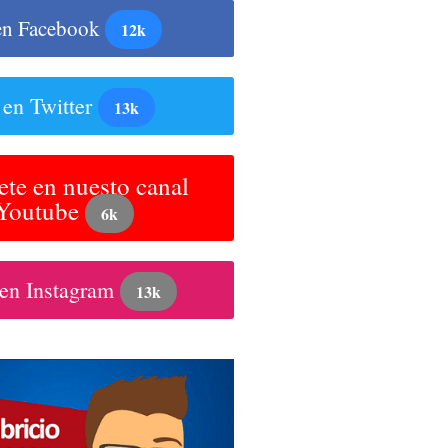
en Facebook
12k
 en Twitter
13k
ete en nuesto canal
 Youtube
6k
 en Instagram
13k