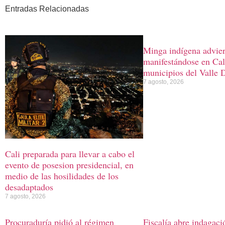
Entradas Relacionadas
Minga indígena advier
manifestándose en Cali
municipios del Valle 
7 agosto, 2026
Cali preparada para llevar a cabo el
evento de posesion presidencial, en
medio de las hosilidades de los
desadaptados
7 agosto, 2026
Procuraduría pidió al régimen
Fiscalía abre indagaci