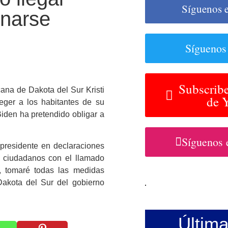
Síguenos 
unarse
Síguenos
Subscribe
na de Dakota del Sur Kristi
de 
ger a los habitantes de su
Biden ha pretendido obligar a
Síguenos 
 presidente en declaraciones
os ciudadanos con el llamado
, tomaré todas las medidas
 Dakota del Sur del gobierno
Últim