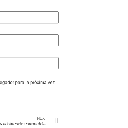
vegador para la próxima vez
NEXT
Representante Mike Waltz, ex boina verde y veterano de la guerra en Afganistán, advierte a Biden, sobre decapitaciones de familias enteras en ese territorio