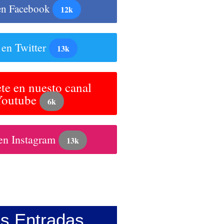
en Facebook
12k
 en Twitter
13k
te en nuesto canal
Youtube
6k
en Instagram
13k
as Entradas