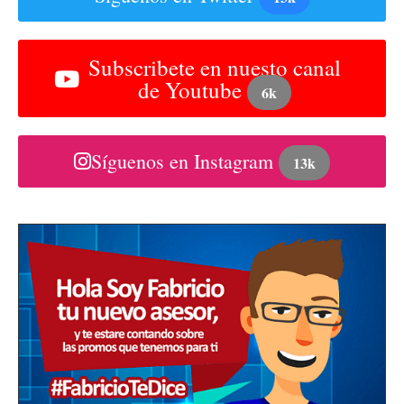
Subscribete en nuesto canal
de Youtube
6k
Síguenos en Instagram
13k