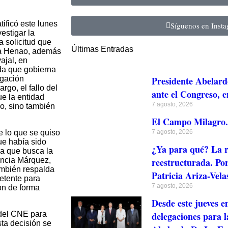
ificó este lunes
Síguenos en Inst
estigar la
 solicitud que
Últimas Entradas
sa Henao, además
ajal, en
da que gobierna
igación
Presidente Abelard
go, el fallo del
ante el Congreso, e
e la entidad
7 agosto, 2026
ro, sino también
El Campo Milagro. 
e lo que se quiso
7 agosto, 2026
ue había sido
¿Ya para qué? La r
a que busca la
ancia Márquez,
reestructurada. Po
ambién respalda
Patricia Ariza-Vela
etente para
7 agosto, 2026
ón de forma
Desde este jueves e
 del CNE para
delegaciones para l
ta decisión se