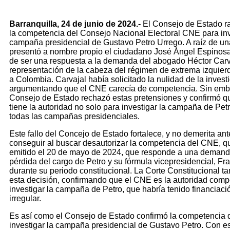
Barranquilla, 24 de junio de 2024.-
El Consejo de Estado rat
la competencia del Consejo Nacional Electoral CNE para inv
campaña presidencial de Gustavo Petro Urrego. A raíz de una
presentó a nombre propio el ciudadano José Ángel Espino
de ser una respuesta a la demanda del abogado Héctor Carv
representación de la cabeza del régimen de extrema izquier
a Colombia. Carvajal había solicitado la nulidad de la invest
argumentando que el CNE carecía de competencia. Sin embar
Consejo de Estado rechazó estas pretensiones y confirmó qu
tiene la autoridad no solo para investigar la campaña de Pet
todas las campañas presidenciales.
Este fallo del Concejo de Estado fortalece, y no demerita ant
conseguir al buscar desautorizar la competencia del CNE, q
emitido el 20 de mayo de 2024, que responde a una demand
pérdida del cargo de Petro y su fórmula vicepresidencial, Fr
durante su periodo constitucional. La Corte Constitucional t
esta decisión, confirmando que el CNE es la autoridad comp
investigar la campaña de Petro, que habría tenido financiaci
irregular.
Es así como el Consejo de Estado confirmó la competencia
investigar la campaña presidencial de Gustavo Petro. Con es