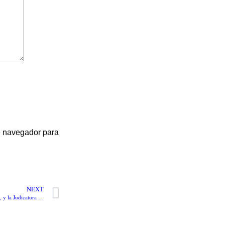
te navegador para
NEXT
Presidentes de las tres altas Cortes, y la Judicatura piden a la Fiscalía investigar con celeridad las chuzadas a los magistrados