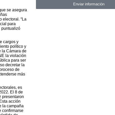
Enviar información
 que se asegura
añas
 electoral. “La
cial para
, puntualizó
de cargos y
ento político y
e la Cámara de
E la violación
ública para ser
so decretar la
 proceso de
extenderse más
ctorales, es
2022. El 8 de
z presentaron
 Esta acción
que la campaña
e confirmarse