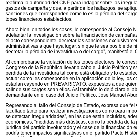
reafirma la autoridad del CNE para indagar sobre las irregul
gastos de campaña y que, a partir de los hallazgos, se apliq
sanciones que corresponden como lo es la pérdida del cargo 
topes financieros establecidos.
Ahora bien, en todos los casos, le corresponde al Consejo N
adelantar la investigación sobre la financiación de campaña
el acto correspondiente, decretar las sanciones exclusivame
administrativas a que haya lugar, sin que le sea posible de
decretar la pérdida de investidura o del cargo”, manifestó el
Al comprobarse la violación de los topes electores, le corre
Congreso de la República llevar a cabo el Juicio Político y s
perdida de la investidura tal como está obligado y lo establec
actuar como les corresponde en la aplicación de la ley, los c
estarían cayendo en PREVARICATO, expuestos a que quien
salir de sus cargos sean ellos. Así también lo dejó claro el 
demandante en el caso del Juicio Político, José Manuel Abu
Regresando al fallo del Consejo de Estado, expresa que “el
facultado tanto para realizar investigaciones como para imp
se detectan irregularidades”, en las que están incluidas, ad
económicas, “medidas más drásticas, como la pérdida de la 
jurídica del partido involucrado y el cese de la financiación es
podría tener impactos significativos en el partido Pacto Histór