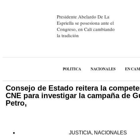
Presidente Abelardo De La
Espriella se posesiona ante el
Congreso, en Cali cambiando
la tradición
POLITICA
NACIONALES
EN CA
Consejo de Estado reitera la compete
CNE para investigar la campaña de G
Petro,
JUSTICIA
,
NACIONALES