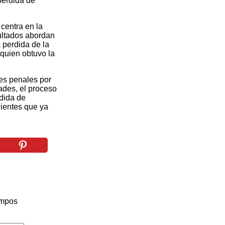
pérdida de
 centra en la
sultados abordan
 perdida de la
 quien obtuvo la
es penales por
ades, el proceso
rdida de
dientes que ya
ampos