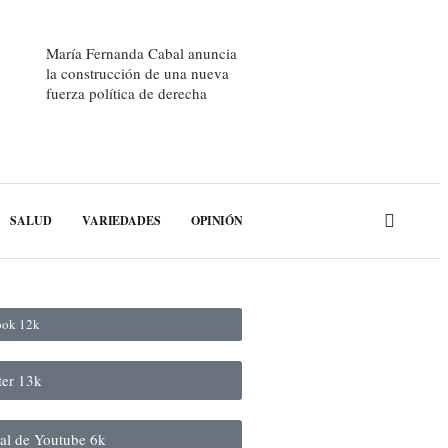
María Fernanda Cabal anuncia
la construcción de una nueva
fuerza política de derecha
SALUD
VARIEDADES
OPINIÓN
book
12k
ter
13k
nal de Youtube
6k