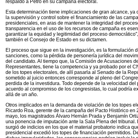
respaldó a Petro en su campaña electoral.
Esta determinación tiene implicaciones de gran alcance, ya
la supervisión y control sobre el financiamiento de las camp
presidenciales, en aras de mantener la integridad del proceso
transparencia en el uso de los recursos de campaña es esen
garantizar la equidad y legitimidad del proceso democrático”
también el Consejo de Estado en su dictamen.
El proceso que sigue en la investigación, es la formulación 
sanciones, como la pérdida de personería jurídica del movimi
del candidato. Al tiempo que, la Comisión de Acusaciones d
Representantes, tiene la competencia y ya probado por el CN
de los topes electorales, de allí pasarla al Senado de la Rep
sometido al juicio entonces corresponde al pleno del Congre
perdida de la investidura. Todo depende de la velocidad del
acuerdo al compromiso de los congresistas, lo cual podría 
allá de un año.
Otros implicados en la demanda de violación de los topes ele
Ricardo Roa, gerente de la campaña del Pacto Histórico en 
mayo, los magistrados Álvaro Hernán Prada y Benjamín Orti
una ponencia de imputación ante la Sala Plena del tribunal.
surgió de indicios en los que el material probatorio indica 
presidencial excedió los topes de financiación permitidos. D