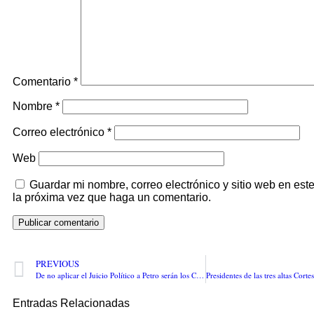
Comentario
*
Nombre
*
Correo electrónico
*
Web
Guardar mi nombre, correo electrónico y sitio web en es
la próxima vez que haga un comentario.
PREVIOUS
De no aplicar el Juicio Político a Petro serán los Congresistas los que tendrán que salir por PREVARICATO, por no aplicar la ley a la que están obligados: José Manuel Abuchaibe.
Entradas Relacionadas