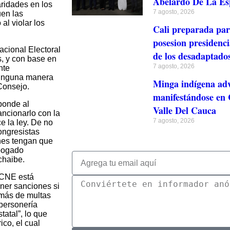
Abelardo De La Esp
aridades en los
7 agosto, 2026
uen las
al violar los
Cali preparada para
posesion presidenci
acional Electoral
de los desadaptado
s, y con base en
7 agosto, 2026
nte
 ninguna manera
Minga indígena adv
 Consejo.
manifestándose en C
sponde al
Valle Del Cauca
ancionarlo con la
7 agosto, 2026
e la ley. De no
ongresistas
es tengan que
abogado
chaibe.
 CNE está
oner sanciones si
emás de multas
personería
tatal”, lo que
ico, el cual