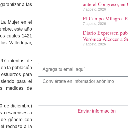
ante el Congreso, en 
arantizar a las
7 agosto, 2026
El Campo Milagro. Po
 La Mujer en el
7 agosto, 2026
iembre, este año
Diario Expressen publ
 los cuales 1421
Verónica Alcocer a S
dos Valledupar,
7 agosto, 2026
297 intentos de
 en la población
 esfuerzos para
 siendo para el
as medidas de
10 de diciembre)
Enviar información
os cesarenses a
s de género con
el rechazo a la