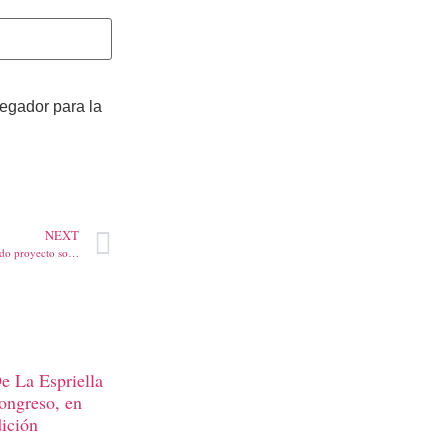
vegador para la
NEXT
Avanza en el Senado el controvertido proyecto sobre la estrategia de vacunación contra el Covid-19
e La Espriella
Congreso, en
dición