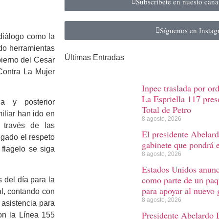
Subscribete en nuesto can
Síguenos en Insta
diálogo como la
ndo herramientas
Últimas Entradas
bierno del Cesar
Contra La Mujer
Inpec traslada por or
La Espriella 117 preso
a y posterior
Total de Petro
iliar han ido en
8 agosto, 2026
 través de las
El presidente Abelard
lgado el respeto
gabinete que pondrá 
 flagelo se siga
8 agosto, 2026
Estados Unidos anunc
como parte de un paq
 del día para la
para apoyar al nuevo
al, contando con
8 agosto, 2026
 asistencia para
Presidente Abelardo D
con la Línea 155