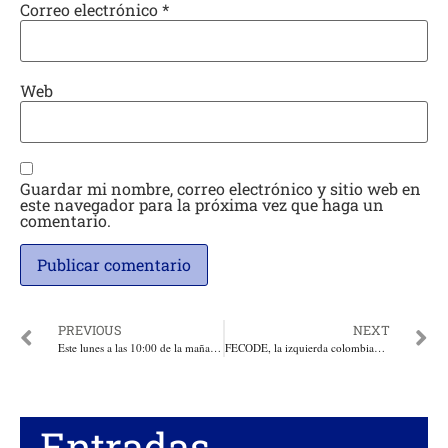
Correo electrónico
*
Web
Guardar mi nombre, correo electrónico y sitio web en
este navegador para la próxima vez que haga un
comentario.
PREVIOUS
NEXT
Este lunes a las 10:00 de la mañana se reúnen Dimayor, Federación Colombiana de Fútbol, Acolfutpro para dialogar, con la presencia del Viceministro Carlos Baena como mediador
FECODE, la izquierda colombiana y el foro de Sao Paulo. Por: Duván Idárraga
Entradas