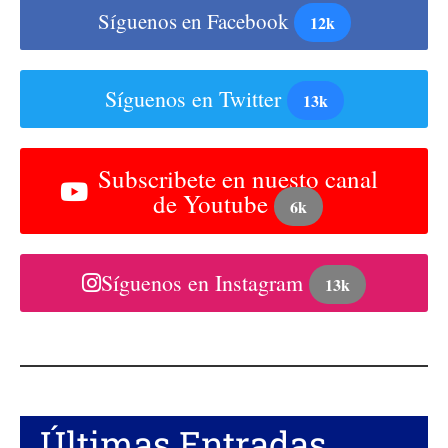
Síguenos en Facebook
12k
Síguenos en Twitter
13k
Subscribete en nuesto canal
de Youtube
6k
Síguenos en Instagram
13k
Últimas Entradas