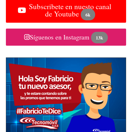
Subscribete en nuesto canal
de Youtube
6k
Síguenos en Instagram
13k