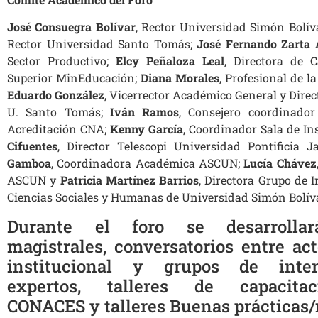
José Consuegra Bolívar
, Rector Universidad Simón Bolív
Rector Universidad Santo Tomás;
José Fernando Zarta A
Sector Productivo;
Elcy Peñaloza Leal
, Directora de 
Superior MinEducación;
Diana Morales
, Profesional de l
Eduardo González
, Vicerrector Académico General y Direc
U. Santo Tomás;
Iván Ramos
, Consejero coordinado
Acreditación CNA;
Kenny García
, Coordinador Sala de I
Cifuentes
, Director Telescopi Universidad Pontificia 
Gamboa
, Coordinadora Académica ASCUN;
Lucía Chávez
ASCUN y
Patricia Martínez
Barrios
, Directora Grupo de 
Ciencias Sociales y Humanas de Universidad Simón Bolív
Durante el foro se desarrollar
magistrales, conversatorios entre ac
institucional y grupos de inte
expertos, talleres de capacit
CONACES y talleres Buenas prácticas