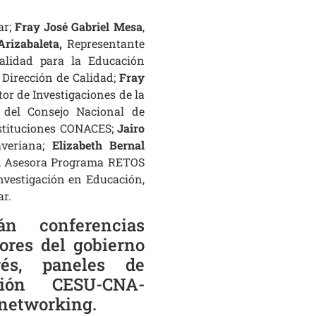
ar;
Fray José Gabriel
Mesa
,
rizabaleta,
Representante
Calidad para la Educación
a Dirección de Calidad;
Fray
tor de Investigaciones de la
r del Consejo Nacional de
nstituciones CONACES;
Jairo
Javeriana;
Elizabeth Bernal
, Asesora Programa RETOS
Investigación en Educación,
ar.
án conferencias
tores del gobierno
rés, paneles de
ación CESU-CNA-
/networking.