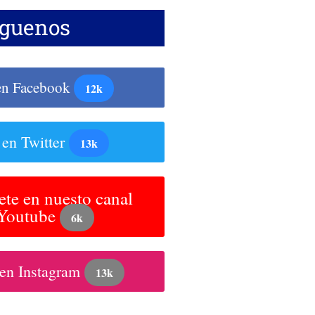
íguenos
en Facebook
12k
 en Twitter
13k
ete en nuesto canal
 Youtube
6k
 en Instagram
13k