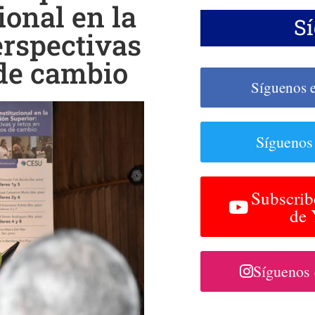
ional en la
S
erspectivas
 de cambio
Síguenos 
Síguenos
Subscrib
de
Síguenos