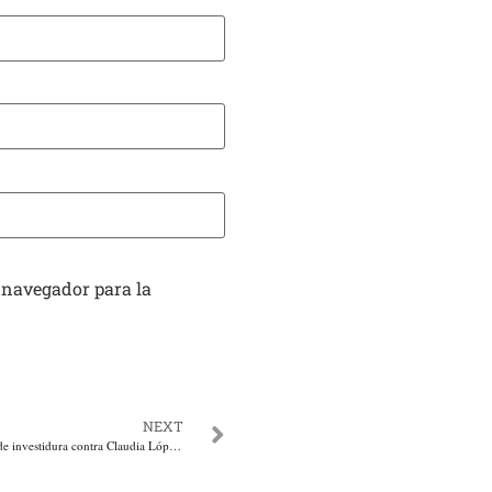
 navegador para la
NEXT
En demanda de pérdida de investidura contra Claudia López, Consejo de Estado ordena pruebas en el Senado. Incluye declaración de su Presidente y Expresidentes