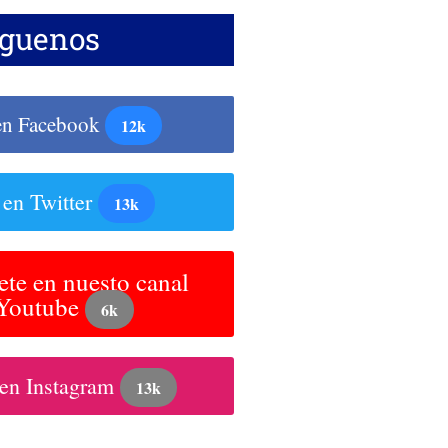
íguenos
en Facebook
12k
 en Twitter
13k
ete en nuesto canal
 Youtube
6k
 en Instagram
13k