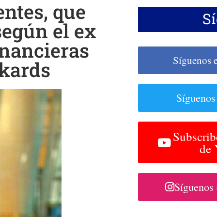
entes, que
S
según el ex
inancieras
Síguenos 
ckards
Síguenos
Subscrib
de
Síguenos