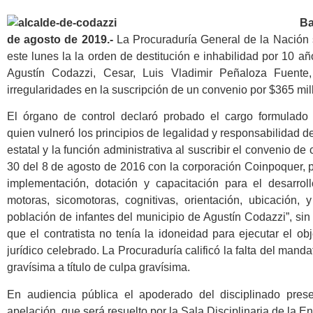
Ba
de agosto de 2019.-
La Procuraduría General de la Nación 
este lunes la la orden de destitución e inhabilidad por 10 añ
Agustín Codazzi, Cesar, Luis Vladimir Peñaloza Fuente,
irregularidades en la suscripción de un convenio por $365 mi
El órgano de control declaró probado el cargo formulado a
quien vulneró los principios de legalidad y responsabilidad de
estatal y la función administrativa al suscribir el convenio d
30 del 8 de agosto de 2016 con la corporación Coinpoquer, 
implementación, dotación y capacitación para el desarrol
motoras, sicomotoras, cognitivas, orientación, ubicación, 
población de infantes del municipio de Agustín Codazzi”, sin
que el contratista no tenía la idoneidad para ejecutar el ob
jurídico celebrado. La Procuraduría calificó la falta del mand
gravísima a título de culpa gravísima.
En audiencia pública el apoderado del disciplinado pres
apelación, que será resuelto por la Sala Disciplinaria de la En