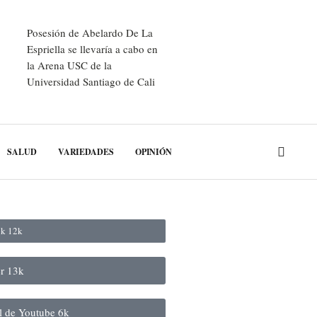
Posesión de Abelardo De La
Espriella se llevaría a cabo en
la Arena USC de la
Universidad Santiago de Cali
SALUD
VARIEDADES
OPINIÓN
ok
12k
er
13k
al de Youtube
6k