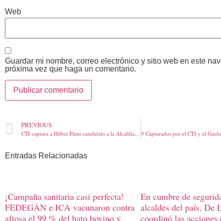
Web
Guardar mi nombre, correo electrónico y sitio web en este na
próxima vez que haga un comentario.
PREVIOUS
CTI captura a Hilber Pinto candidato a la Alcaldía de Maicao y dos exfuncionarios de la alcaldía de Albania, La Guajira, y un contratista
Entradas Relacionadas
¡Campaña sanitaria casi perfecta!
En cumbre de segurid
FEDEGÁN e ICA vacunaron contra
alcaldes del país, De 
aftosa el 99 % del hato bovino y
coordinó las acciones