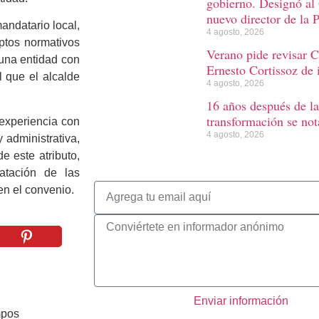
gobierno. Designó al
nuevo director de la 
mandatario local,
4 agosto, 2026
eptos normativos
Verano pide revisar C
 una entidad con
Ernesto Cortissoz de 
l que el alcalde
4 agosto, 2026
16 años después de la
transformación se not
 experiencia con
4 agosto, 2026
 administrativa,
e este atributo,
atación de las
en el convenio.
Enviar información
mpos