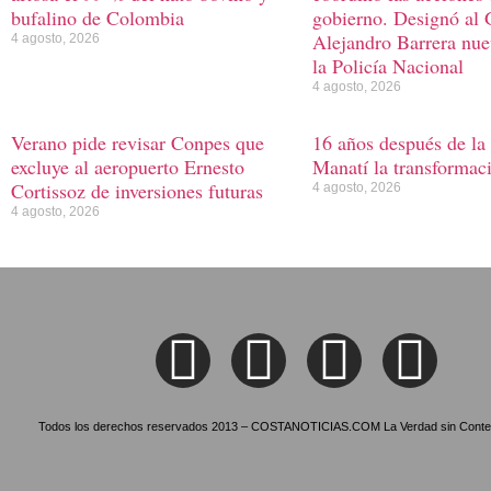
bufalino de Colombia
gobierno. Designó al 
Alejandro Barrera nue
4 agosto, 2026
la Policía Nacional
4 agosto, 2026
Verano pide revisar Conpes que
16 años después de la
excluye al aeropuerto Ernesto
Manatí la transformac
Cortissoz de inversiones futuras
4 agosto, 2026
4 agosto, 2026
Todos los derechos reservados 2013 – COSTANOTICIAS.COM La Verdad sin Conte