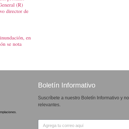
General (R)
vo director de
 inundación, en
ión se nota
Boletín Informativo
Suscríbete a nuestro Boletín Informativo y no
relevantes.
mplaciones.