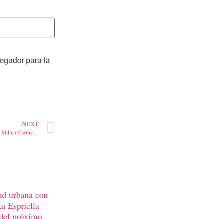
vegador para la
NEXT
9 Capturados por el CTI y el Gaula Militar Caribe acusados de sacar cocaína por los puertos del Caribe
ad urbana con
La Espriella
 del próximo