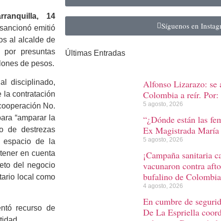
rranquilla, 14
Síguenos en Insta
sancionó emitió
os al alcalde de
 por presuntas
Últimas Entradas
llones de pesos.
Alfonso Lizarazo: se 
l disciplinado,
Colombia a reír. Por: 
 la contratación
5 agosto, 2026
e cooperación No.
“¿Dónde están las fem
para “amparar la
Ex Magistrada María 
lo de destrezas
5 agosto, 2026
y espacio de la
¡Campaña sanitaria 
 tener en cuenta
vacunaron contra afto
jeto del negocio
bufalino de Colombia
atario local como
4 agosto, 2026
En cumbre de segurida
entó recurso de
De La Espriella coord
tidad.