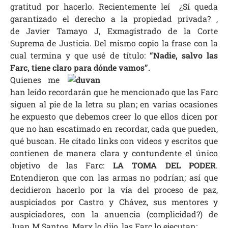
gratitud por hacerlo. Recientemente leí
¿Sí queda
garantizado el derecho a la propiedad privada?
,
de
Javier Tamayo J, Exmagistrado de la Corte
Suprema de Justicia. Del mismo copio la frase con la
cual termina y que usé de título:
“Nadie, salvo las
Farc, tiene claro para dónde vamos”.
Quienes me
han leído recordarán que he mencionado que las Farc
siguen al pie de la letra su plan; en varias ocasiones
he expuesto que debemos creer lo que ellos dicen por
que no han escatimado en recordar, cada que pueden,
qué buscan. He citado links con videos y escritos que
contienen de manera clara y contundente el único
objetivo de las Farc:
LA TOMA DEL PODER
.
Entendieron que con las armas no podrían; así que
decidieron hacerlo por la vía del proceso de paz,
auspiciados por Castro y Chávez, sus mentores y
auspiciadores, con la anuencia (complicidad?) de
Juan M Santos. Marx lo dijo, las Farc lo ejecutan: