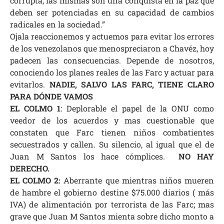
corrupta, las mismas son una conquista en la paz que
deben ser potenciadas en su capacidad de cambios
radicales en la sociedad.”
Ojala reaccionemos y actuemos para evitar los errores
de los venezolanos que menospreciaron a Chavéz, hoy
padecen las consecuencias. Depende de nosotros,
conociendo los planes reales de las Farc y actuar para
evitarlos.
NADIE, SALVO LAS FARC, TIENE CLARO
PARA DÓNDE VAMOS
EL COLMO 1
:
Deplorable el papel de la ONU como
veedor de los acuerdos y mas cuestionable que
constaten que Farc tienen niños combatientes
secuestrados y callen. Su silencio, al igual que el de
Juan M Santos los hace cómplices
.
NO HAY
DERECHO.
EL COLMO 2
:
Aberrante que mientras niños mueren
de hambre el gobierno destine $75.000 diarios ( más
IVA) de alimentación por terrorista de las Farc; mas
grave que Juan M Santos mienta sobre dicho monto a