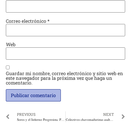
Correo electrónico
*
Web
Guardar mi nombre, correo electrónico y sitio web en
este navegador para la próxima vez que haga un
comentario.
PREVIOUS
NEXT
Soros y el Infierno Progresista. Por: María Fernanda Cabal*
Colectivos chavomaduristas asaltan Hospital Vargas para impedir sesión de la Asamblea. Maduro gobierna en la ilegalidad