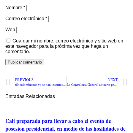
Nombre
*
Correo electrónico
*
Web
Guardar mi nombre, correo electrónico y sitio web en
este navegador para la próxima vez que haga un
comentario.
PREVIOUS
NEXT
60 colombianos ya se han inscritos para reemplazar a Margarita Cabello en el cargo de Procurador General de la Nación
La Contraloría General advierte presuntas irregularidades por $9.100 millones en el Ministerio del Interior.
Entradas Relacionadas
Cali preparada para llevar a cabo el evento de
posesion presidencial, en medio de las hosilidades de