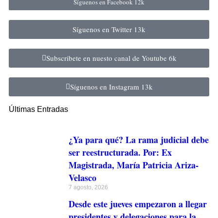
Síguenos en Facebook
12k
Síguenos en Twitter
13k
Subscribete en nuesto canal de Youtube
6k
Síguenos en Instagram
13k
Últimas Entradas
¿Ya para qué? La rama judicial debe
ser reestructurada. Por: Ex
Magistrada, María Patricia Ariza-
Velasco
7 agosto, 2026
Desde este jueves empezaron a llegar
presidentes y delegaciones para la