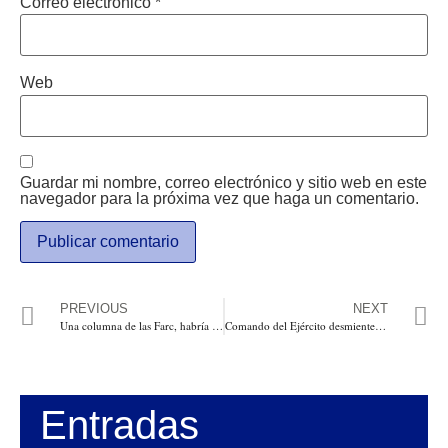
Correo electrónico
*
Web
Guardar mi nombre, correo electrónico y sitio web en este
navegador para la próxima vez que haga un comentario.
PREVIOUS
NEXT
Una columna de las Farc, habría incinerado en el Catatumbo vehiculo de la UNP y despojado de sus armas a los guardas de Emiro Ropero aspirante a la Asamblea de alianza Colombia Humana UP
Comando del Ejército desmiente a la Revista Semana y le recuerda además el respeto a la presunción de inocencia de sus hombres, y el debido proceso a que tienen derecho
Entradas