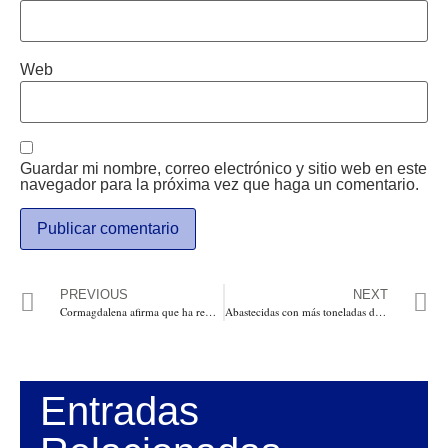
Web
Guardar mi nombre, correo electrónico y sitio web en este
navegador para la próxima vez que haga un comentario.
PREVIOUS
NEXT
Cormagdalena afirma que ha removido cerca de 80 mil metros cúbicos de sedimentos en 5 días en el sector crítico de Bocas de Ceniza
Abastecidas con más toneladas de alimentos: Cali subió 12,7%, en Pasto 20,3% y en Popayán 136,4%
Entradas