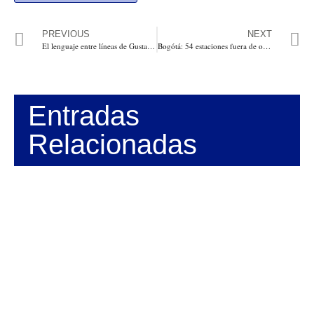
PREVIOUS
NEXT
El lenguaje entre líneas de Gustavo Petro, la locura de un golpe de Estado. Por: Luis Gabriel Carrillo Navas
Bogótá: 54 estaciones fuera de operación y un servicio completo en cero, luego que incendiarios le prendieran fuego a un bus de Transmilenio, y bandalizarán la Estación San Mateo en Soacha
Entradas
Relacionadas