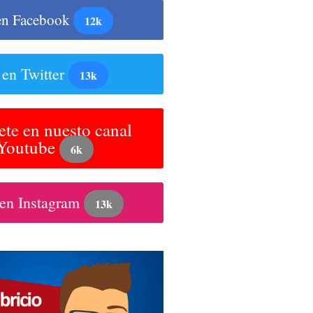
en Facebook
12k
 en Twitter
13k
ete en nuesto canal
 Youtube
6k
 en Instagram
13k