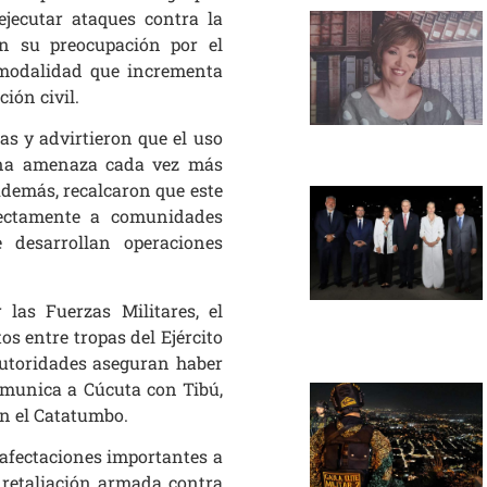
ejecutar ataques contra la
on su preocupación por el
 modalidad que incrementa
ión civil.
tas y advirtieron que el uso
una amenaza cada vez más
Además, recalcaron que este
rectamente a comunidades
desarrollan operaciones
las Fuerzas Militares, el
s entre tropas del Ejército
 autoridades aseguran haber
comunica a Cúcuta con Tibú,
en el Catatumbo.
 afectaciones importantes a
 retaliación armada contra