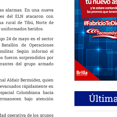
las alarmas. En una nueva
ntes del ELN atacaron con
na rural de Tibú, Norte de
 uniformados heridos.
go 24 de mayo en el sector
Batallón de Operaciones
militar. Según informó el
s fueron sorprendidos por
egrantes del grupo armado
onal Aldair Bermúdez, quien
on evacuados rápidamente en
espacial Colombiana hacia
Última
ermanecen bajo atención
dad operativa de los grupos