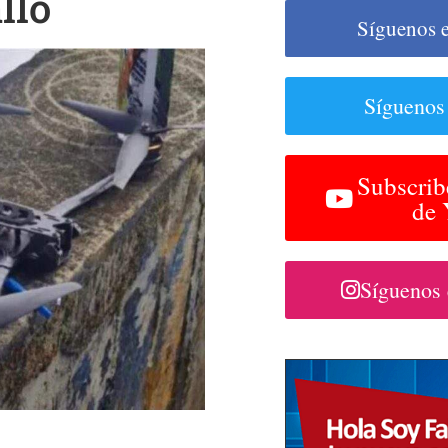
llo
Síguenos 
Síguenos
Subscrib
de
Síguenos