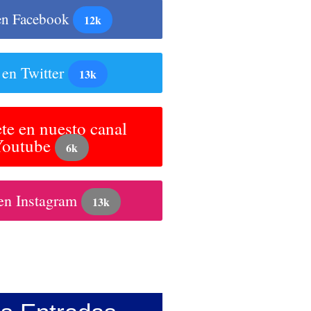
en Facebook
12k
 en Twitter
13k
te en nuesto canal
Youtube
6k
en Instagram
13k