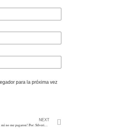
vegador para la próxima vez
NEXT
Yo vine porque quise, ¡A mí no me pagaron! Por: Silverio José Herrera Caraballo