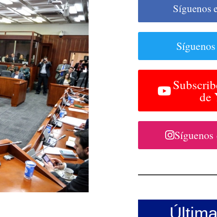
Síguenos 
Síguenos
Subscrib
de
Síguenos
Últim