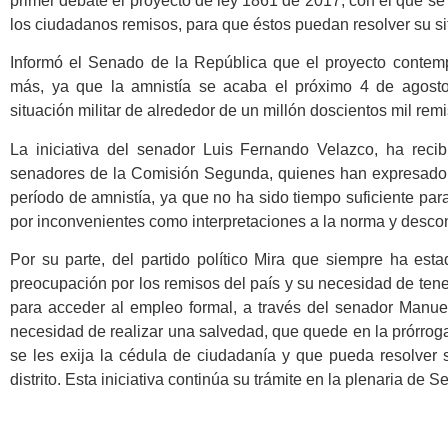
primer debate el proyecto de ley 1861 de 2017, con el que se
los ciudadanos remisos, para que éstos puedan resolver su sit
Informó el Senado de la República que el proyecto contem
más, ya que la amnistía se acaba el próximo 4 de agosto
situación militar de alrededor de un millón doscientos mil rem
La iniciativa del senador Luis Fernando Velazco, ha rec
senadores de la Comisión Segunda, quienes han expresado 
período de amnistía, ya que no ha sido tiempo suficiente para 
por inconvenientes como interpretaciones a la norma y desco
Por su parte, del partido político Mira que siempre ha esta
preocupación por los remisos del país y su necesidad de tener 
para acceder al empleo formal, a través del senador Manuel 
necesidad de realizar una salvedad, que quede en la prórrog
se les exija la cédula de ciudadanía y que pueda resolver s
distrito. Esta iniciativa continúa su trámite en la plenaria de 