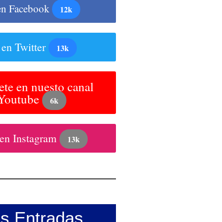
en Facebook
12k
 en Twitter
13k
ete en nuesto canal
 Youtube
6k
 en Instagram
13k
as Entradas