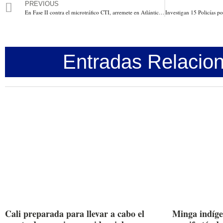
PREVIOUS
En Fase II contra el microtráfico CTI, arremete en Atlántico, Medellín, Cali, Tolima, Magdalena, Boyacá y Armenia
Entradas Relacio
Cali preparada para llevar a cabo el
Minga indíge