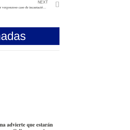
NEXT
Investigan 15 Policías por vergonzoso caso de incautación de droga en Barranquilla. Se habrían apoderado de una gran parte
nadas
na advierte que estarán