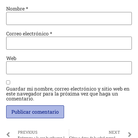
Nombre
*
Correo electrónico
*
Web
Guardar mi nombre, correo electrónico y sitio web en
este navegador para la próxima vez que haga un
comentario.
PREVIOUS
NEXT
Enfermera a la que le aplicaron la vacuna en Sahagún, Córdoba convulsionó y se encuentra en Cuidados Intensivos en condición estable
Cifras y datos de la salud mental que son una locura en la pandemia Por: Ulahy Beltrán López