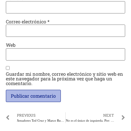
Correo electrónico
*
Web
Guardar mi nombre, correo electrónico y sitio web en
este navegador para la próxima vez que haga un
comentario.
PREVIOUS
NEXT
Senadores Ted Cruz y Marco Rubio presentan proyecto de ley al Congreso de USA para que las Farc vuelva a su condición de grupo terrorista, e incluya a Piedad Córdoba, Rodrigo Granda y Sandra Ramírez
No es el único de izquierda. Por: Ariel Peña