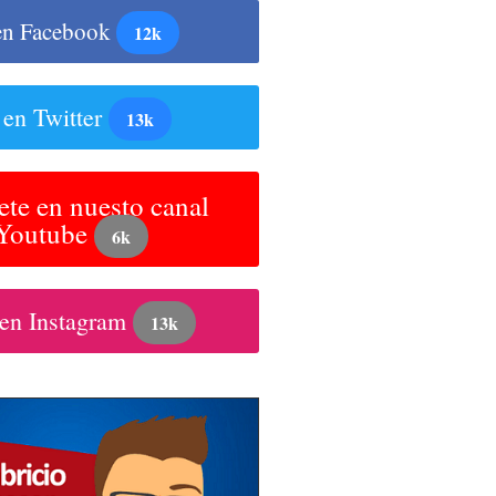
en Facebook
12k
 en Twitter
13k
ete en nuesto canal
 Youtube
6k
 en Instagram
13k