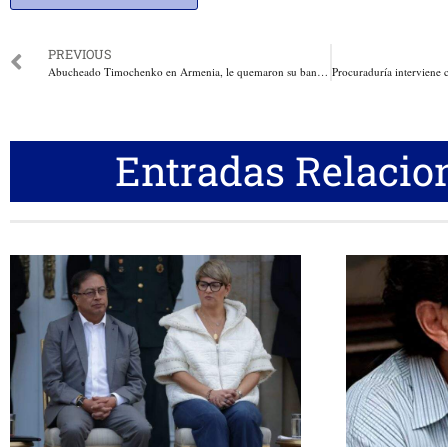
PREVIOUS
Abucheado Timochenko en Armenia, le quemaron su bandera de las Farc
Entradas Relacio