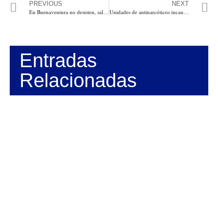
PREVIOUS
NEXT
En Buenaventura no desisten, salen masivamente a las calles. Asonada dejó 80 detenidos, 11 uniformados heridos, un muerto
Unidades de antinarcóticos incautan 87 kilos de clorhidrato de cocaína, en el Puerto de Palermo,
Entradas
Relacionadas