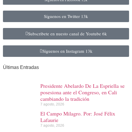
Síguenos en Twitter
13k
Subscribete en nuesto canal de Youtube
6k
Síguenos en Instagram
13k
Últimas Entradas
Presidente Abelardo De La Espriella se
posesiona ante el Congreso, en Cali
cambiando la tradición
7 agosto, 2026
El Campo Milagro. Por: José Félix
Lafaurie
7 agosto, 2026