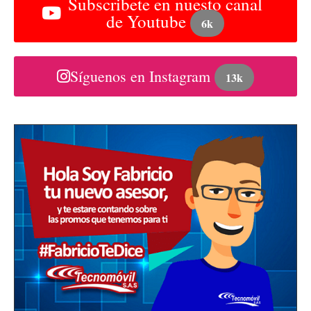
Subscribete en nuesto canal
de Youtube
6k
Síguenos en Instagram
13k