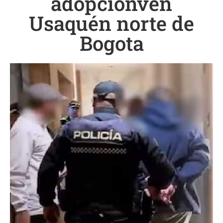
adopciónven
Usaquén norte de
Bogota