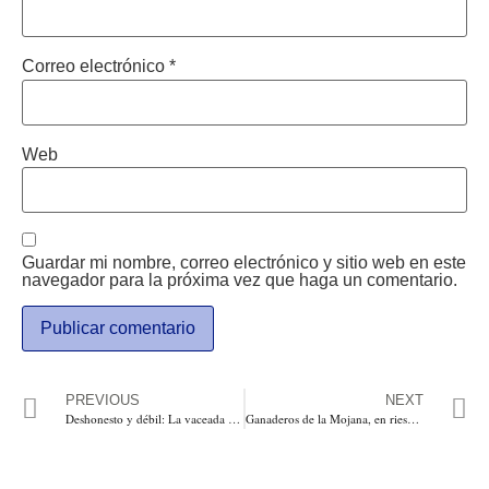
Correo electrónico
*
Web
Guardar mi nombre, correo electrónico y sitio web en este
navegador para la próxima vez que haga un comentario.
PREVIOUS
NEXT
Deshonesto y débil: La vaceada de Donald Trump a Justin Tradeu, mandatario de Canadá
Ganaderos de la Mojana, en riesgos de inundación por Hidroituango trasladan sus animales a lugares más seguros