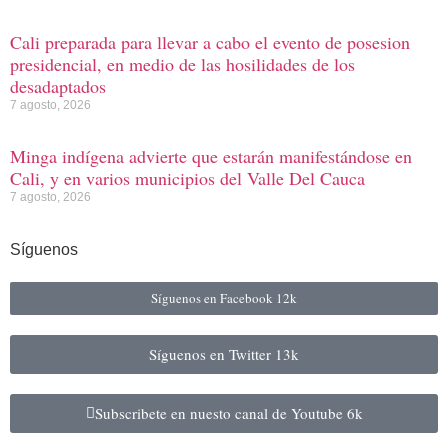
Cali preparada para llevar a cabo el evento de posesion
presidencial, en medio de las hosilidades de los
desadaptados
7 agosto, 2026
Minga indígena advierte que estarán manifestándose en
Cali, y en varios municipios del Valle Del Cauca
7 agosto, 2026
Síguenos
Síguenos en Facebook
12k
Síguenos en Twitter
13k
Subscribete en nuesto canal de Youtube
6k