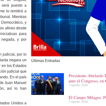
, será puesto a
me lo remitirá a
ribunal. Mientras
 Democrático, y
ios afines desde
niciativas para
o negada, y por
judicial, por lo
lanta negara un
Últimas Entradas
r en los Estados
ión judicial que
Presidente Abelardo D
ando. En el país
ante el Congreso, en 
o de Juan Manuel
7 agosto, 2026
ión, así lo han
El Campo Milagro. Po
7 agosto, 2026
stados Unidos a