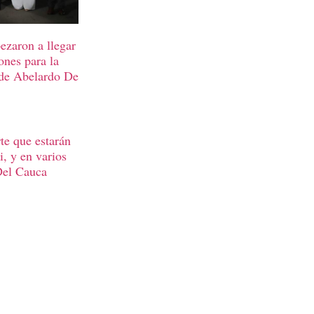
ezaron a llegar
ones para la
 de Abelardo De
te que estarán
, y en varios
Del Cauca