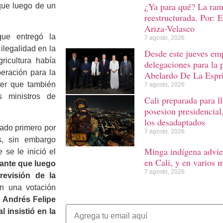
¿Ya para qué? La rama
 que luego de un
reestructurada. Por: 
Ariza-Velasco
que entregó la
7 agosto, 2026
ilegalidad en la
Desde este jueves emp
ricultura había
delegaciones para la 
peración para la
Abelardo De La Espri
ter que también
7 agosto, 2026
s ministros de
Cali preparada para l
posesion presidencial
los desadaptados
nado primero por
7 agosto, 2026
s, sin embargo
Minga indígena advie
 se le inició el
en Cali, y en varios 
ante que luego
7 agosto, 2026
revisión de la
 una votación
e
Andrés Felipe
l insistió en la