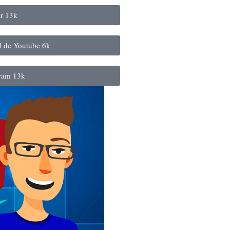
er
13k
al de Youtube
6k
gram
13k