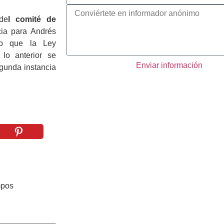
de
l comité de
cia para Andrés
do que la Ley
 lo anterior se
Enviar información
gunda instancia
mpos