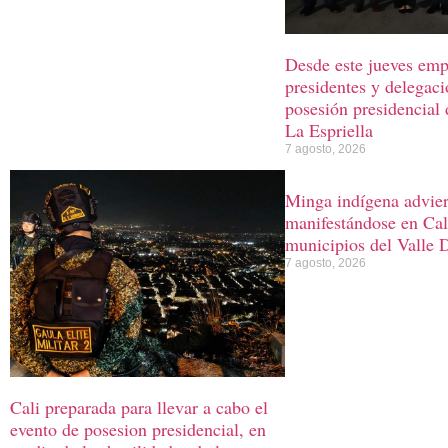
Desde este jueves emp
presidentes y delegaci
posesión presidencial
La Espriella
7 agosto, 2026
Minga indígena advier
manifestándose en Cali
municipios del Valle 
7 agosto, 2026
Cali preparada para llevar a cabo el
evento de posesion presidencial, en