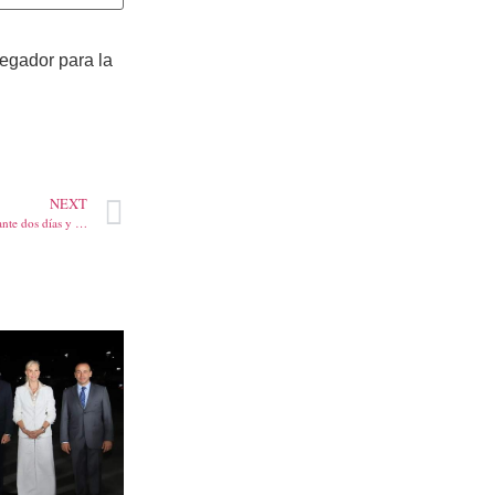
vegador para la
NEXT
Personeros del país debatieron durante dos días y eligieron su nueva Mesa Directiva y su Nuevo Presidente en su IX Asamblea Nacional celebrada en Valledupar