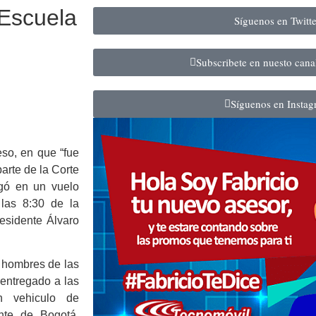
 Escuela
Síguenos en Twitt
Subscribete en nuesto can
Síguenos en Insta
so, en que “fue
arte de la Corte
egó en un vuelo
 las 8:30 de la
residente Álvaro
 hombres de las
 entregado a las
n vehiculo de
ente de Bogotá,