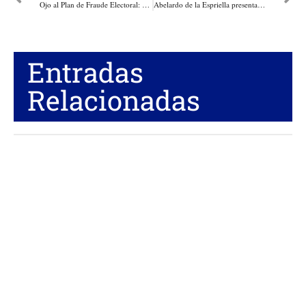
Ojo al Plan de Fraude Electoral: Registraduría alerta que Correos sobre supuestos cambios de puesto de votación para la 2da vuelta presidencial, son FALSOS
Abelardo de la Espriella presenta las 13 propuestas urgentes con las que reconstruirá la Patria Milagro
Entradas
Relacionadas