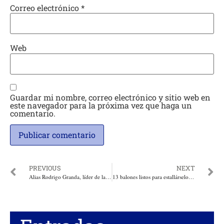
Correo electrónico
*
Web
Guardar mi nombre, correo electrónico y sitio web en
este navegador para la próxima vez que haga un
comentario.
PREVIOUS
NEXT
Alias Rodrigo Granda, líder de las Farc, cayó en poder de la Interpol en México por orden del gobierno de Paraguay
13 balones listos para estallárselos a las tropas del Ejército fueron ubicados y detonados de forma controlada por antiexplosivos en Arauca