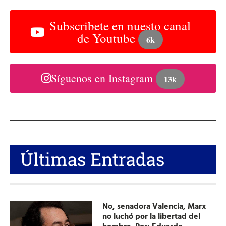
Subscribete en nuesto canal
de Youtube
6k
Síguenos en Instagram
13k
Últimas Entradas
No, senadora Valencia, Marx
no luchó por la libertad del
hombre. Por: Eduardo