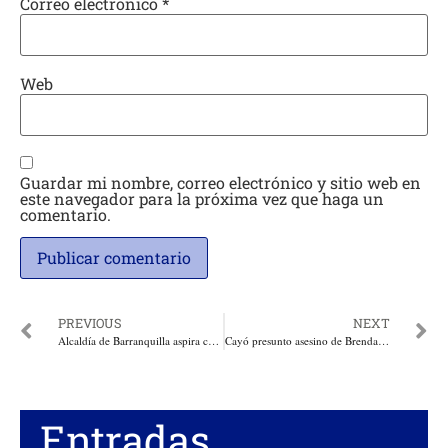
Correo electrónico
*
Web
Guardar mi nombre, correo electrónico y sitio web en
este navegador para la próxima vez que haga un
comentario.
PREVIOUS
NEXT
Alcaldía de Barranquilla aspira con decreto ponerle control a quienes se excedan en las vías públicas en eventos de Carnaval
Cayó presunto asesino de Brenda Pájaro, Tomás Maldonado Cera, con quien sostenía una relación extramatrimonial
Entradas