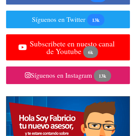
Síguenos en Twitter
13k
Subscribete en nuesto canal
de Youtube
6k
Síguenos en Instagram
13k