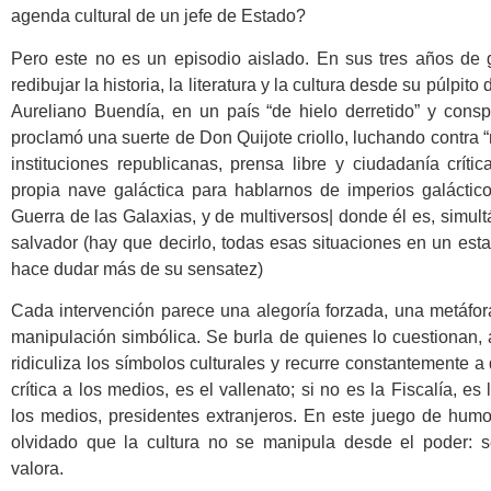
agenda cultural de un jefe de Estado?
Pero este no es un episodio aislado. En sus tres años de 
redibujar la historia, la literatura y la cultura desde su púlpito
Aureliano Buendía, en un país “de hielo derretido” y cons
proclamó una suerte de Don Quijote criollo, luchando contra 
instituciones republicanas, prensa libre y ciudadanía críti
propia nave galáctica para hablarnos de imperios galácticos
Guerra de las Galaxias, y de multiversos| donde él es, simult
salvador (hay que decirlo, todas esas situaciones en un es
hace dudar más de su sensatez)
Cada intervención parece una alegoría forzada, una metáfor
manipulación simbólica. Se burla de quienes lo cuestionan,
ridiculiza los símbolos culturales y recurre constantemente a 
crítica a los medios, es el vallenato; si no es la Fiscalía, es 
los medios, presidentes extranjeros. En este juego de humo
olvidado que la cultura no se manipula desde el poder: 
valora.