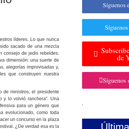
Síguenos 
Síguenos
stros líderes. Lo que nunca
 sido sacado de una mezcla
Subscribe
un consejo de jedis rebeldes.
de 
eva dimensión: una suerte de
as, alegorías improvisadas y,
les que construyen nuestra
Síguenos 
 de ministros, el presidente
to y lo volvió ranchera”. Una
ofensiva para un género que
ha evolucionado, como toda
hacer un concurso en la plaza
Últim
estival. ¿De verdad esa es la