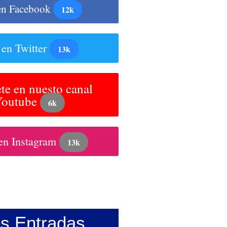
en Facebook
12k
 en Twitter
13k
te en nuesto canal
Youtube
6k
en Instagram
13k
as Entradas