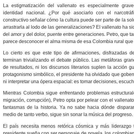
La estigmatización del vallenato es especialmente grav
identidad nacional. ¿Por qué asociarlo con el narcotr
constructivo señalar cómo la cultura puede ser parte de la solu
arrastrarla al lodo de las generalizaciones? El vallenato ha 
del amor y del dolor, puente entre generaciones. Petro, que tan
parece desconocer el alma misma de esa Colombia rural que 
Lo cierto es que este tipo de afirmaciones, disfrazadas de
terminan trivializando el debate público. Las metáforas gran
de resultados, ni los discursos literarios suplen la acción
protagonismo simbólico, el presidente ha olvidado que gober
ni interpretar una ópera espacial: es tomar decisiones, escucha
Mientras Colombia sigue enfrentando problemas estructural
migración, corrupción), Petro opta por pelear con el vallenato
fantasmas de la historia. Ya no sabe hacia dónde disparar
medio de tanto verbo, sigue sin sonar la música del progreso.
El país necesita menos retórica cósmica y más liderazgo t
presidente sueña con ser personaje de novela, los colombi