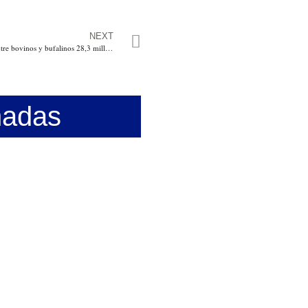
NEXT
Han sido inmunizados entre bovinos y bufalinos 28,3 millones de ejemplares durante el primer Ciclo de Vacunación 2025
nadas