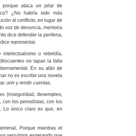
e porque ataca un pilar de
áfico? ¿No habría sido más
ción al conflicto, en lugar de
sido voz de denuncia, memoria
to dice defender la periferia,
dice representar.
 intelectualismo o rebeldía,
dilocuentes no tapan la falta
 gubernamental. En su afán de
nar no es escribir una novela
r, unir y rendir cuentas.
es (inseguridad, desempleo,
, con los periodistas, con los
. Lo único claro es que, en
errenal. Porque mientras el
anos seguimos esperando que