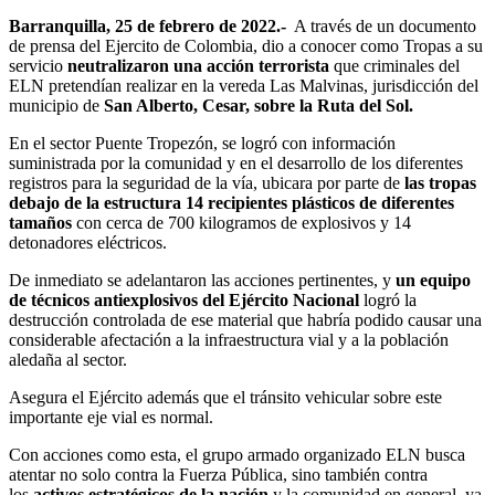
Barranquilla, 25 de febrero de 2022.-
A través de un documento
de prensa del Ejercito de Colombia, dio a conocer como Tropas a su
servicio
neutralizaron una acción terrorista
que criminales del
ELN pretendían realizar en la vereda Las Malvinas, jurisdicción del
municipio de
San Alberto, Cesar, sobre la Ruta del Sol.
En el sector Puente Tropezón, se logró con información
suministrada por la comunidad y en el desarrollo de los diferentes
registros para la seguridad de la vía, ubicara por parte de
las tropas
debajo de la estructura 14 recipientes plásticos de diferentes
tamaños
con cerca de 700 kilogramos de explosivos y 14
detonadores eléctricos.
De inmediato se adelantaron las acciones pertinentes, y
un equipo
de técnicos antiexplosivos del Ejército Nacional
logró la
destrucción controlada de ese material que habría podido causar una
considerable afectación a la infraestructura vial y a la población
aledaña al sector.
Asegura el Ejército además que el tránsito vehicular sobre este
importante eje vial es normal.
Con acciones como esta, el grupo armado organizado ELN busca
atentar no solo contra la Fuerza Pública, sino también contra
los
activos estratégicos de la nación
y la comunidad en general, ya