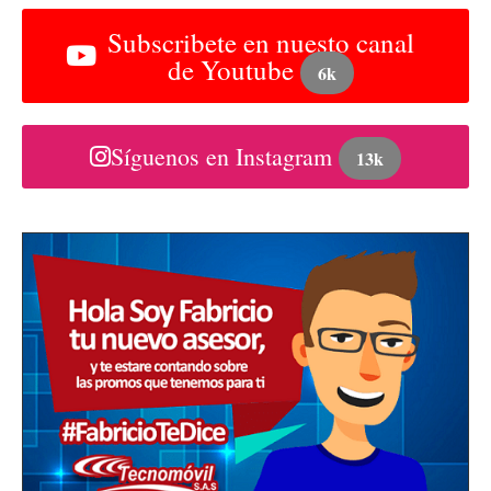
Subscribete en nuesto canal
de Youtube
6k
Síguenos en Instagram
13k