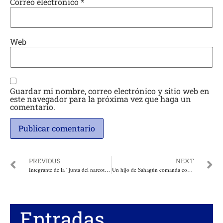
Correo electrónico
*
Web
Guardar mi nombre, correo electrónico y sitio web en
este navegador para la próxima vez que haga un
comentario.
PREVIOUS
NEXT
Integrante de la “junta del narcotráfico”, testigo de la DEA, denunció a Petro en USA y en la Comisión de Acusaciones
Un hijo de Sahagún comanda con altura la Decimoprimera Brigada del ejército. Por: Silverio José Herrera Caraballo
Entradas