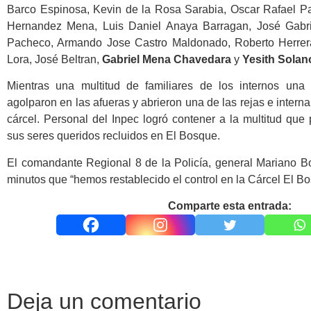
Barco Espinosa, Kevin de la Rosa Sarabia, Oscar Rafael P
Hernandez Mena, Luis Daniel Anaya Barragan, José Gabri
Pacheco, Armando Jose Castro Maldonado, Roberto Herrera
Lora, José Beltran,
Gabriel Mena Chavedara
y
Yesith Solan
Mientras una multitud de f
amiliares de los internos una
agolparon en las afueras y abrieron una de las rejas e interna
cárcel. Personal del Inpec logró contener
a la multitud que 
sus seres queridos recluidos en El Bosque.
El comandante Regional 8 de la Policía, general Mariano B
minutos que “h
emos restablecido el control en la Cárcel
El B
Comparte esta entrada:
Deja un comentario