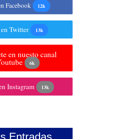
en Facebook
12k
 en Twitter
13k
te en nuesto canal
Youtube
6k
en Instagram
13k
as Entradas