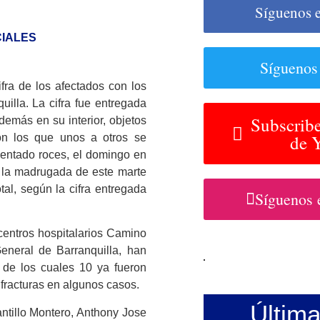
Síguenos 
CIALES
Síguenos
fra de los afectados con los
uilla. La cifra fue entregada
Subscribe
demás en su interior, objetos
de 
on los que unos a otros se
entado roces, el domingo en
y la madrugada de este marte
al, según la cifra entregada
Síguenos 
centros hospitalarios Camino
eneral de Barranquilla, han
 de los cuales 10 ya fueron
 fracturas en algunos casos.
Últim
ntillo Montero, Anthony Jose