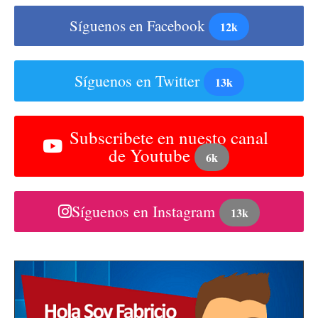
Síguenos en Facebook
12k
Síguenos en Twitter
13k
Subscribete en nuesto canal
de Youtube
6k
Síguenos en Instagram
13k