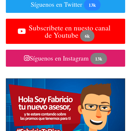
Síguenos en Twitter
13k
Subscribete en nuesto canal
de Youtube
6k
Síguenos en Instagram
13k