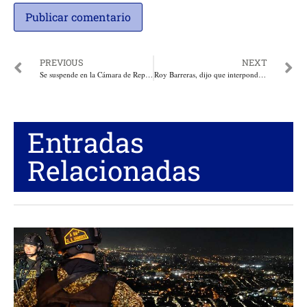
PREVIOUS
NEXT
Se suspende en la Cámara de Representantes el debate del Plan Nacional de Desarrollo, continúa este jueves a las 8:00 de la mañana
Roy Barreras, dijo que interpondrá una tutela contra la nulidad de su elección
Entradas
Relacionadas