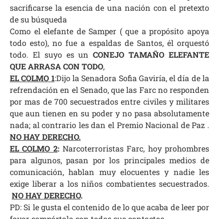
sacrificarse la esencia de una nación con el pretexto
de su búsqueda
Como el elefante de Samper ( que a propósito apoya
todo esto), no fue a espaldas de Santos, él orquestó
todo. El suyo es un
CONEJO TAMAÑO ELEFANTE
QUE ARRASA CON TODO
,
EL COLMO 1
:
Dijo la Senadora Sofia Gaviría, el día de la
refrendación en el Senado, que las Farc no responden
por mas de 700 secuestrados entre civiles y militares
que aun tienen en su poder y no pasa absolutamente
nada; al contrario les dan el Premio Nacional de Paz
.
NO HAY DERECHO.
EL COLMO 2
:
Narcoterroristas Farc, hoy prohombres
para algunos, pasan por los principales medios de
comunicación, hablan muy elocuentes y nadie les
exige liberar a los niños combatientes secuestrados
.
NO HAY DERECHO
.
PD: Si le gusta el contenido de lo que acaba de leer por
favor compártalo con todos sus contactos