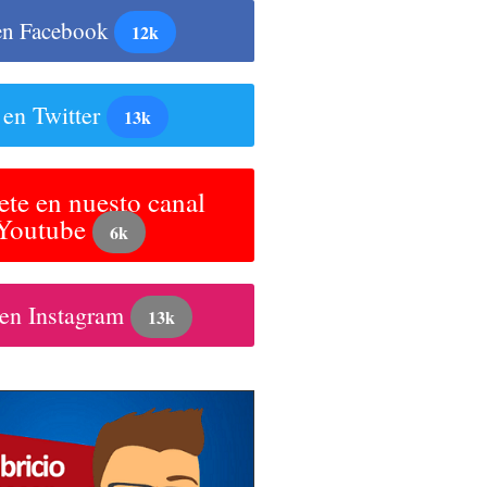
en Facebook
12k
 en Twitter
13k
ete en nuesto canal
 Youtube
6k
 en Instagram
13k