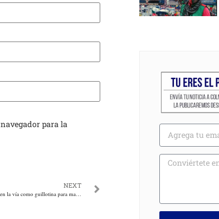
 navegador para la
NEXT
Con un cable atravesado en la vía como guillotina para matar Policías, elementos de la “primera línea” degollaron a un joven en Bogotá